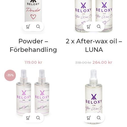
Powder –
2 x After-wax oil –
Förbehandling
LUNA
Det
Det
119.00
kr
264.00
kr
318.00
kr
ursprungliga
nuvara
priset
priset
-35%
var:
är:
318.00 kr.
264.00 