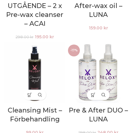
UTGÅENDE – 2 x
After-wax oil –
Pre-wax cleanser
LUNA
– ACAI
159.00
kr
Det
Det
195.00
kr
298.00
kr
ursprungliga
nuvarande
priset
priset
-17%
var:
är:
298.00 kr.
195.00 kr.
Cleansing Mist –
Pre & After DUO –
Förbehandling
LUNA
Det
Det
99.00
kr
248.00
kr
298.00
kr