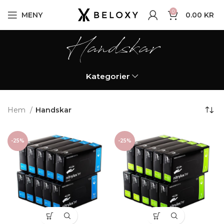
0
MENY
0.00
KR
Handskar
Kategorier
Hem
Handskar
-25%
-25%