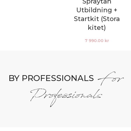
Spraytan
Utbildning +
Startkit (Stora
kitet)
7 990.00
kr
For
BY PROFESSIONALS
Professionals