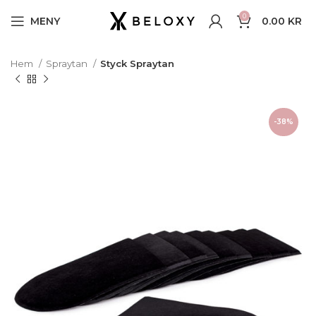
0
MENY
0.00
KR
Hem
Spraytan
Styck Spraytan
-38%