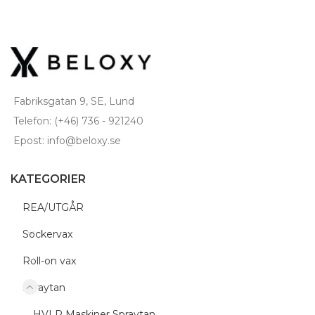
Fabriksgatan 9, SE, Lund
Telefon: (+46) 736 - 921240
Epost: info@beloxy.se
KATEGORIER
REA/UTGÅR
Sockervax
Roll-on vax
Spraytan
HVLP Maskiner Spraytan