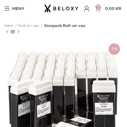
0
MENY
0.00
KR
Hem
Roll-on vax
Storpack Roll-on vax
-21%