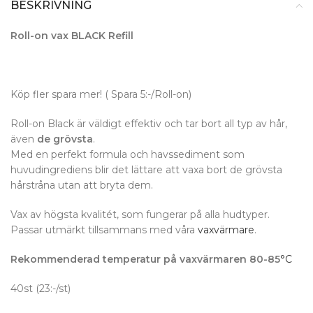
BESKRIVNING
Roll-on vax BLACK Refill
Köp fler spara mer! ( Spara 5:-/Roll-on)
Roll-on Black är väldigt effektiv och tar bort all typ av hår,
även
de grövsta
.
Med en perfekt formula och havssediment som
huvudingrediens blir det lättare att vaxa bort de grövsta
hårstråna utan att bryta dem.
Vax av högsta kvalitét, som fungerar på alla hudtyper.
Passar utmärkt tillsammans med våra
vaxvärmare
.
Rekommenderad temperatur på vaxvärmaren 80-85
°
C
40st (23:-/st)