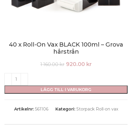
40 x Roll-On Vax BLACK 100ml – Grova
hårstrån
Det
Det
920.00
kr
1 160.00
kr
ursprungliga
nuvarande
priset
priset
var:
är:
1
920.00 kr.
LÄGG TILL I VARUKORG
160.00 kr.
Artikelnr:
561106
Kategori:
Storpack Roll-on vax